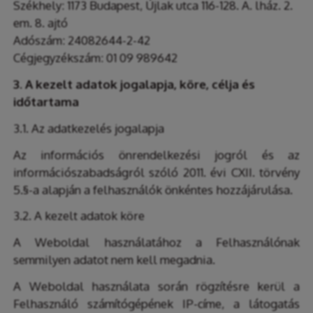
Székhely: 1173 Budapest, Újlak utca 116-128. A. lház. 2.
em. 8. ajtó
Adószám: 24082644-2-42
Cégjegyzékszám: 01 09 989642
3. A kezelt adatok jogalapja, köre, célja és
időtartama
3.1. Az adatkezelés jogalapja
Az információs önrendelkezési jogról és az
információszabadságról szóló 2011. évi CXII. törvény
5.§-a alapján a felhasználók önkéntes hozzájárulása.
3.2. A kezelt adatok köre
A Weboldal használatához a Felhasználónak
semmilyen adatot nem kell megadnia.
A Weboldal használata során rögzítésre kerül a
Felhasználó számítógépének IP-címe, a látogatás