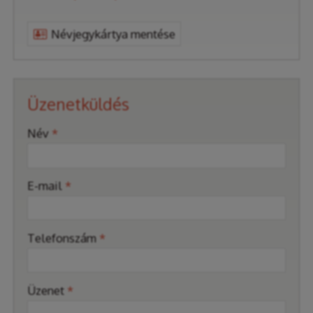
Névjegykártya mentése
Üzenetküldés
-
Név
*
-
E-mail
*
-
Telefonszám
*
-
Üzenet
*