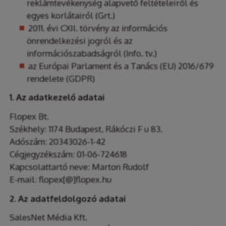
reklámtevékenység alapvető feltételeiről és
egyes korlátairól (Grt.)
2011. évi CXII. törvény az információs
önrendelkezési jogról és az
információszabadságról (Info. tv.)
az Európai Parlament és a Tanács (EU) 2016/679
rendelete (GDPR)
1. Az adatkezelő adatai
Flopex Bt.
Székhely: 1174 Budapest, Rákóczi F u 83.
Adószám: 20343026-1-42
Cégjegyzékszám: 01-06-724618
Kapcsolattartó neve: Marton Rudolf
E-mail: flopex[@]flopex.hu
2. Az adatfeldolgozó adatai
SalesNet Média Kft.