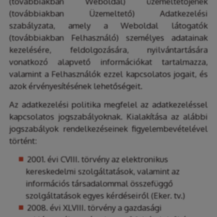
(továbbiakban Weboldal) üzemeltetőjének
(továbbiakban Üzemeltető) Adatkezelési
szabályzata, amely a Weboldal látogatók
(továbbiakban Felhasználó) személyes adatainak
kezelésére, feldolgozására, nyilvántartására
vonatkozó alapvető információkat tartalmazza,
valamint a Felhasználók ezzel kapcsolatos jogait, és
azok érvényesítésének lehetőségeit.
Az adatkezelési politika megfelel az adatkezeléssel
kapcsolatos jogszabályoknak. Kialakítása az alábbi
jogszabályok rendelkezéseinek figyelembevételével
történt:
2001. évi CVIII. törvény az elektronikus
kereskedelmi szolgáltatások, valamint az
információs társadalommal összefüggő
szolgáltatások egyes kérdéseiről (Eker. tv.)
2008. évi XLVIII. törvény a gazdasági