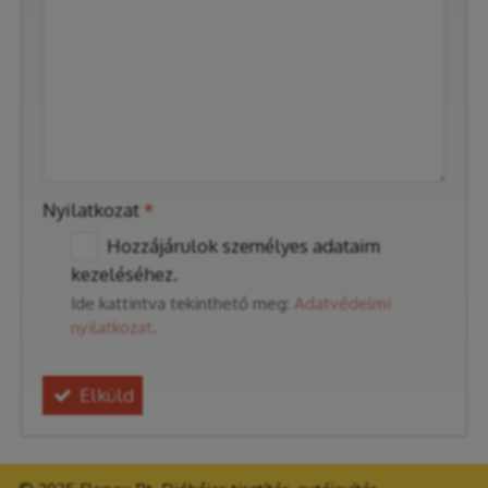
-
-
-
Nyilatkozat
*
Hozzájárulok személyes adataim
kezeléséhez.
Ide kattintva tekinthető meg:
Adatvédelmi
nyilatkozat
.
Elküld