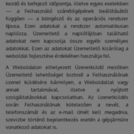
kezdő és befejező időpontja, illetve egyes esetekben
— a Felhasználó számítógépének beállításától
függően — a böngésző és az operációs rendszer
típusa. Ezen adatokat a rendszer automatikusan
naplózza. Üzemeltető a naplófájlban található
adatokat nem kapcsolja össze egyéb személyes
adatokkal. Ezen az adatokat Üzemeltető kizárólag a
weboldal fejlesztése érdekében használja fel.
A Weboldalon elhelyezett Üzenetküldő mezőben
Üzemeltető lehetőséget biztosít a Felhasználónak
üzenet küldésére bármilyen, a Weboldallal vagy
annak tartalmával, illetve a nyújtott
szolgáltatásokkal kapcsolatban. Az üzenetküldés
során Felhasználónak kötelezően a nevét, a
telefonszámát és az e-mail címét kell megadnia,
szevizbe történő bejelentkezés esetén a gépjárműre
vonatkozó adatokat is.