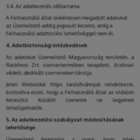
3.4. Az adatkezelés időtartama
A Felhasználó által önkéntesen megadott adatokat
az Üzemeltető addig jogosult kezelni, amíg a
Felhasználó adattörlési lehetőséggel nem él.
4. Adatbiztonsági intézkedések
Az adatokat Üzemeltető Magyarország területén, a
Rackhost Zrt. szervertermében telepített, őrzéssel
védett, dedikált szervereken tárolja.
Jelen Weboldal https tanúsítvánnyal rendelkezik,
biztosítva ezzel, hogy a Felhasználó által az oldalon
keresztül küldött üzenetek ne legyenek
lehallgathatók.
5. Az adatkezelési szabályzat módosításának
lehetősége
Üzemeltető fenntartja a jogot, hogy jelen