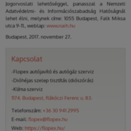
Jogorvoslati lehetőséggel, panasszal a Nemzeti
Adatvédelmi- és Információszabadság Hatóságnál
lehet élni, melynek címe: 1055 Budapest, Falk Miksa
utca 9-11., weblap:
www.naih.hu
Budapest, 2017. november 27.
Kapcsolat
-Flopex autójavító és autógáz szerviz
-Dióhéjas szelep tisztítás (diószórás)
-Klíma szerviz
1174. Budapest, Rákóczi Ferenc u. 83.
Telefonszám:
+36 30 941 2995
E-mail:
flopex@flopex.hu
Web:
https://flopex.hu/