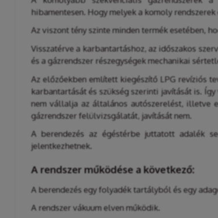
hibamentesen. Hogy melyek a komoly rendszerek é
Az viszont tény szinte minden termék esetében, hog
Visszatérve a karbantartáshoz, az időszakos szerv
és a gázrendszer részegységek mechanikai sértet
Az előzőekben említett kiegészítő LPG revíziós t
karbantartását és szükség szerinti javítását is. 
nem vállalja az általános autószerelést, illetv
gázrendszer felülvizsgálatát, javítását nem.
A berendezés az égéstérbe juttatott adalék se
jelentkezhetnek.
A rendszer működése a következő:
A berendezés egy folyadék tartályból és egy adag
A rendszer vákuum elven működik.