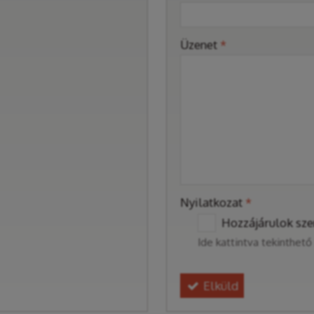
-
Üzenet
*
-
-
-
Nyilatkozat
*
Hozzájárulok sze
Ide kattintva tekinthet
Elküld