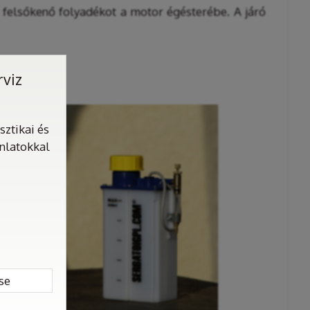
a felsőkenő folyadékot a motor égésterébe. A járó
.
rviz
ztikai és
ánlatokkal
se