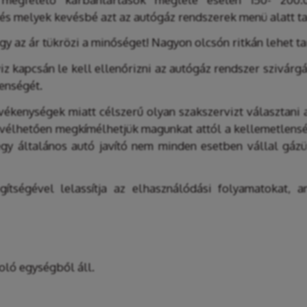
s melyek kevésbé azt az autógáz rendszerek menü alatt ta
y az ár tükrözi a minőséget! Nagyon olcsón ritkán lehet ta
iz kapcsán le kell ellenőrizni az autógáz rendszer szivár
lenségét.
evékenységek miatt célszerű olyan szakszervizt választani 
Így vélhetően megkímélhetjük magunkat attól a kellemetlens
e egy általános autó javító nem minden esetben vállal gá
gítségével lelassítja az elhasználódási folyamatokat,
oló egységből áll.