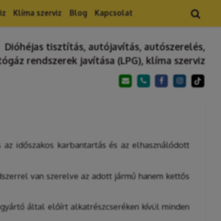
iz
Klíma szerviz
Blog
Kapcsolat
Dióhéjas tisztítás, autójavítás, autószerelés,
tógáz rendszerek javítása (LPG), klíma szerviz
az időszakos karbantartás és az elhasználódott
zerrel van szerelve az adott jármű hanem kettős
yártó által előírt alkatrészcseréken kívül minden