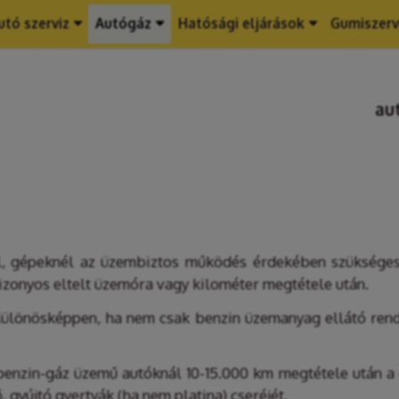
utó szerviz
Autógáz
Hatósági eljárások
Gumiszerv
au
, gépeknél az üzembiztos működés érdekében szükséges 
izonyos eltelt üzemóra vagy kilométer megtétele után.
ülönösképpen, ha nem csak benzin üzemanyag ellátó rends
benzin-gáz üzemű autóknál 10-15.000 km megtétele után a g
 gyújtó gyertyák (ha nem platina) cseréjét.