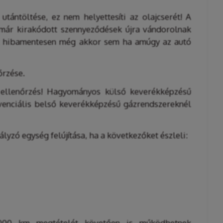
ántöltése, ez nem helyettesíti az olajcserét! A
 már kirakódott szennyeződések újra vándorolnak
-t hibamentesen még akkor sem ha amúgy az autó
őrzése.
 ellenőrzés! Hagyományos külső keverékképzésű
venciális belső keverékképzésű gázrendszereknél
.
zó egység felújítása, ha a következőket észleli:
.000 km megtételét követően is működhetnek