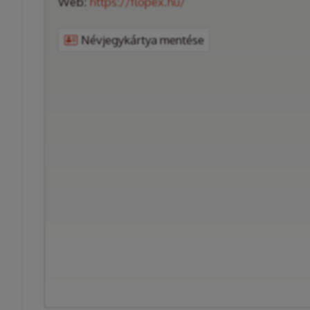
Web:
https://flopex.hu/
Névjegykártya mentése