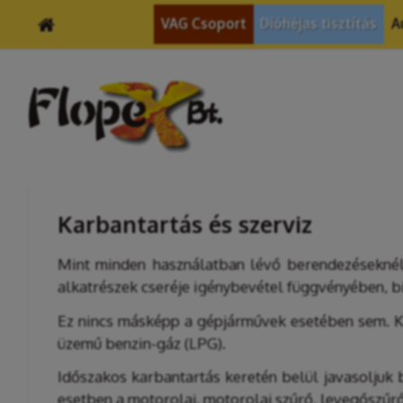
VAG Csoport
Dióhéjas tisztítás
A
Karbantartás és szerviz
Mint minden használatban lévő berendezéseknél
alkatrészek cseréje igénybevétel függvényében, b
Ez nincs másképp a gépjárművek esetében sem. K
üzemű benzin-gáz (LPG).
Időszakos karbantartás keretén belül javasoljuk 
esetben a motorolaj, motorolaj szűrő, levegőszűrő,