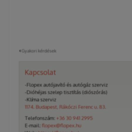
Gyakori kérdések
Kapcsolat
-Flopex autójavító és autógáz szerviz
-Dióhéjas szelep tisztítás (diószórás)
-Klíma szerviz
1174. Budapest, Rákóczi Ferenc u. 83.
Telefonszám:
+36 30 941 2995
E-mail:
flopex@flopex.hu