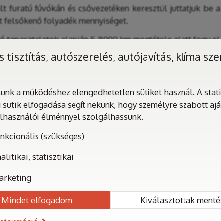
t furatú fúvókán és csővezetéken keresztül juttatjuk be 
tt felsőkenő folyadék mennyiséget.
ló tapasztalatok alapján 5-8000 km megtétele alatt fogy el
 tisztítás, autószerelés, autójavítás, klíma sze
t az elfogyott folyadékot pótolni szükséges!
nk a működéshez elengedhetetlen sütiket használ. A statis
 sütik elfogadása segít nekünk, hogy személyre szabott aj
elhasználói élménnyel szolgálhassunk.
nkcionális (szükséges)
alitikai, statisztikai
arketing
Mindet elfogadom
Kiválasztottak menté