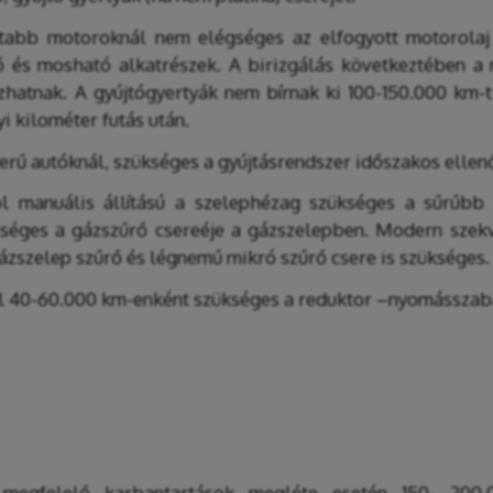
abb motoroknál nem elégséges az elfogyott motorolaj ut
tó és mosható alkatrészek. A birizgálás következtében a
atnak. A gyújtógyertyák nem bírnak ki 100-150.000 km
 kilométer futás után.
rű autóknál, szükséges a gyújtásrendszer időszakos ellen
l manuális állítású a szelephézag szükséges a sűrűbb
séges a gázszűrő csereéje a gázszelepben. Modern szek
ázszelep szűrő és légnemű mikró szűrő csere is szükséges
l 40-60.000 km-enként szükséges a reduktor –nyomásszabály
 megfelelő karbantartások megléte esetén 150- 200