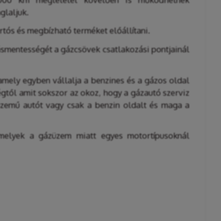
glaljuk.
rtós és megbízható terméket előállítani.
gásmentességét a gázcsövek csatlakozási pontjainál
amely egyben vállalja a benzines és a gázos oldal
égtől amit sokszor az okoz, hogy a gázautó szerviz
züzemű autót vagy csak a benzin oldalt és maga a
 amelyek a gázüzem miatt egyes motortípusoknál