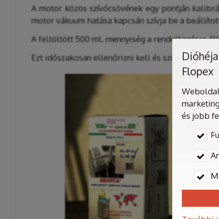
A motor közös szívócsövének egy pontján kalibrál
motor vákuum hatása kapcsán szívja be a beállíto
A feltöltött 500 ml. mennyiség a rendelkezésre ál
Dióhéjas
Ezt időszakosan ellenőrizni kell és szükség szerin
Flopex
Weboldalu
marketing
és jobb f
Fu
An
M