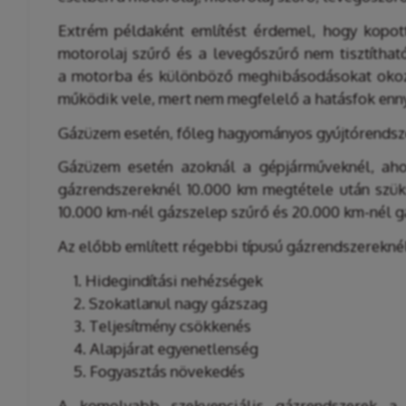
Extrém példaként említést érdemel, hogy kopott
motorolaj szűrő és a levegőszűrő nem tisztítha
a motorba és különböző meghibásodásokat okozh
működik vele, mert nem megfelelő a hatásfok ennyi
Gázüzem esetén, főleg hagyományos gyújtórendsze
Gázüzem esetén azoknál a gépjárműveknél, aho
gázrendszereknél 10.000 km megtétele után szük
10.000 km-nél gázszelep szűrő és 20.000 km-nél g
Az előbb említett régebbi típusú gázrendszerekné
1. Hidegindítási nehézségek
2. Szokatlanul nagy gázszag
3. Teljesítmény csökkenés
4. Alapjárat egyenetlenség
5. Fogyasztás növekedés
A komolyabb szekvenciális gázrendszerek a