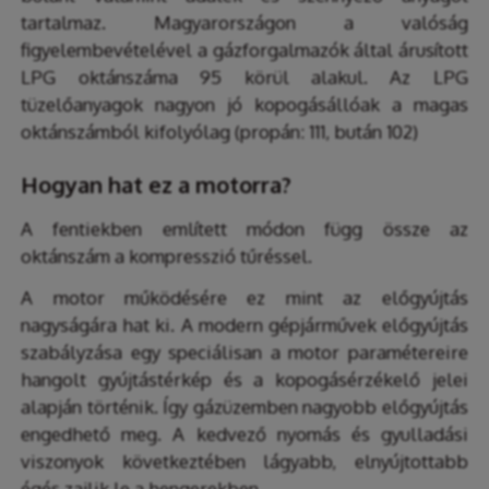
tartalmaz. Magyarországon a valóság
figyelembevételével a gázforgalmazók által árusított
LPG oktánszáma 95 körül alakul. Az LPG
tüzelőanyagok nagyon jó kopogásállóak a magas
oktánszámból kifolyólag (propán: 111, bután 102)
Hogyan hat ez a motorra?
A fentiekben említett módon függ össze az
oktánszám a kompresszió tűréssel.
A motor működésére ez mint az előgyújtás
nagyságára hat ki. A modern gépjárművek előgyújtás
szabályzása egy speciálisan a motor paramétereire
hangolt gyújtástérkép és a kopogásérzékelő jelei
alapján történik. Így gázüzemben nagyobb előgyújtás
engedhető meg. A kedvező nyomás és gyulladási
viszonyok következtében lágyabb, elnyújtottabb
égés zajlik le a hengerekben.