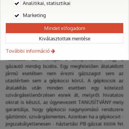
legbiztonságosabb, legvédettebb helyen a
Analitikai, statisztikai
csomagtérben kerülnek elhelyezésre. Ezek a
Marketing
tényezők együttesen garantálják a biztonságos
közlekedést és használatot.
Mindet elfogadom
Érezhető-e gázszag az átalakított
Kiválasztottak mentése
járművekben?
További információ
Általában azt mondják a szkeptikusok, hogy a
gázautó mindig büdös. Egy megfelelően átalakított
jármű esetében nem érezni gázszagot sem az
utastérben sem a gépkocsi körül. A gépkocsik az
átalakítás után minden esetben egy kötelező
szivárgásellenőrzésen esnek át, melyről hivatalos
okirat is készül, az úgynevezett TANUSÍTVÁNY mely
garantálja, hogy gépkocsi nagynyomású rendszere
gáztömör, szivárgásmentes. Azonban ha a gépkocsit -
jogszabályellenesen - háztartási PB gázzal töltik fel