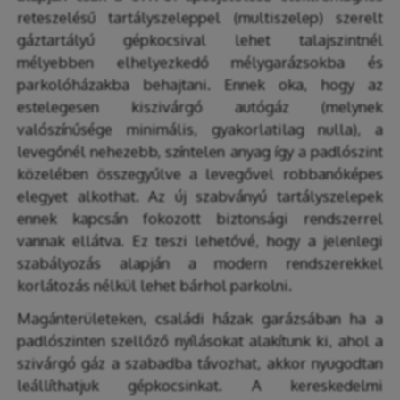
reteszelésű tartályszeleppel (multiszelep) szerelt
gáztartályú gépkocsival lehet talajszintnél
mélyebben elhelyezkedő mélygarázsokba és
parkolóházakba behajtani. Ennek oka, hogy az
estelegesen kiszivárgó autógáz (melynek
valószínűsége minimális, gyakorlatilag nulla), a
levegőnél nehezebb, színtelen anyag így a padlószint
közelében összegyűlve a levegővel robbanóképes
elegyet alkothat. Az új szabványú tartályszelepek
ennek kapcsán fokozott biztonsági rendszerrel
vannak ellátva. Ez teszi lehetővé, hogy a jelenlegi
szabályozás alapján a modern rendszerekkel
korlátozás nélkül lehet bárhol parkolni.
Magánterületeken, családi házak garázsában ha a
padlószinten szellőző nyílásokat alakítunk ki, ahol a
szivárgó gáz a szabadba távozhat, akkor nyugodtan
leállíthatjuk gépkocsinkat. A kereskedelmi