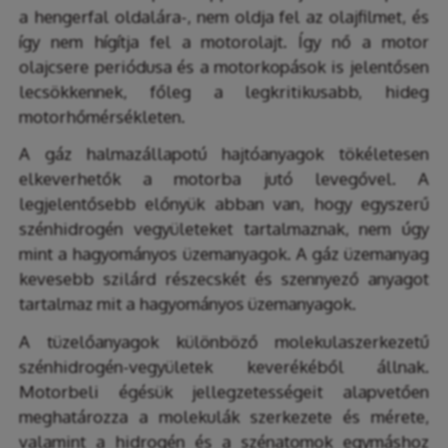
a hengerfal oldalára-, nem oldja fel az olajfilmet, és
így nem hígítja fel a motorolajt. Így nő a motor
olajcsere periódusa és a motorkopások is jelentősen
lecsökkennek, főleg a legkritikusabb, hideg
motorhőmérsékleten.
A gáz halmazállapotú hajtóanyagok tökéletesen
elkeverhetők a motorba jutó levegővel. A
legjelentősebb előnyük abban van, hogy egyszerű
szénhidrogén vegyületeket tartalmaznak, nem úgy
mint a hagyományos üzemanyagok. A gáz üzemanyag
kevesebb szilárd részecskét és szennyező anyagot
tartalmaz mit a hagyományos üzemanyagok.
A tüzelőanyagok különböző molekulaszerkezetű
szénhidrogén-vegyületek keverékéből állnak.
Motorbeli égésük jellegzetességeit alapvetően
meghatározza a molekulák szerkezete és mérete,
valamint a hidrogén és a szénatomok egymáshoz