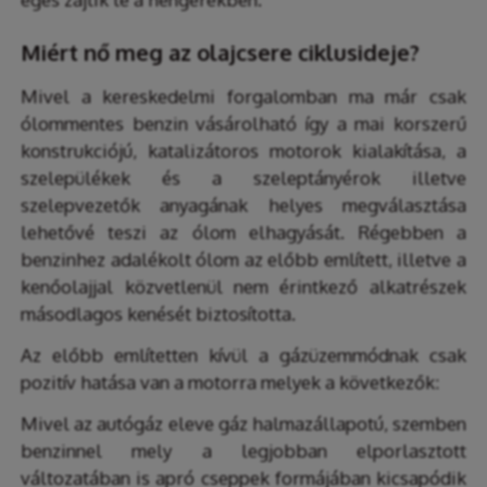
Miért nő meg az olajcsere ciklusideje?
Mivel a kereskedelmi forgalomban ma már csak
ólommentes benzin vásárolható így a mai korszerű
konstrukciójú, katalizátoros motorok kialakítása, a
szelepülékek és a szeleptányérok illetve
szelepvezetők anyagának helyes megválasztása
lehetővé teszi az ólom elhagyását. Régebben a
benzinhez adalékolt ólom az előbb említett, illetve a
kenőolajjal közvetlenül nem érintkező alkatrészek
másodlagos kenését biztosította.
Az előbb említetten kívül a gázüzemmódnak csak
pozitív hatása van a motorra melyek a következők:
Mivel az autógáz eleve gáz halmazállapotú, szemben
benzinnel mely a legjobban elporlasztott
változatában is apró cseppek formájában kicsapódik