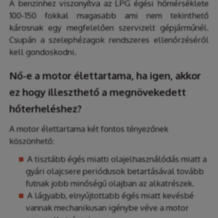
A benzinhez viszonyítva az LPG égési hőmérséklete
100-150 fokkal magasabb ami nem tekinthető
károsnak egy megfelelően szervizelt gépjárműnél.
Csupán a szelephézagok rendszeres ellenőrzéséről
kell gondoskodni.
Nő-e a motor élettartama, ha igen, akkor
ez hogy illeszthető a megnövekedett
hőterheléshez?
A motor élettartama két fontos tényezőnek
köszönhető:
A tisztább égés miatti olajelhasználódás miatt a
gyári olajcsere periódusok betartásával tovább
futnak jobb minőségű olajban az alkatrészek.
A lágyabb, elnyújtottabb égés miatt kevésbé
vannak mechanikusan igénybe véve a motor