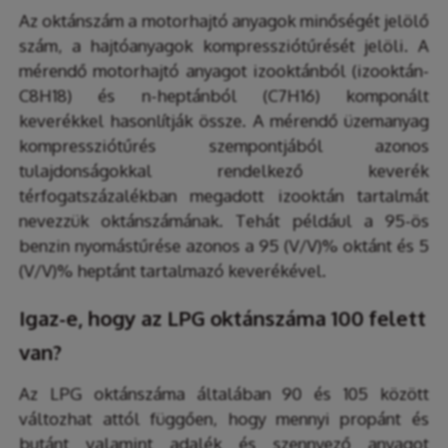
Az oktánszám a motorhajtó anyagok minőségét jelölő
szám, a hajtóanyagok kompressziótűrését jelöli. A
mérendő motorhajtó anyagot izooktánból (izooktán-
C8H18) és n-heptánból (C7H16) komponált
keverékkel hasonlítják össze. A mérendő üzemanyag
kompressziótűrés szempontjából azonos
tulajdonságokkal rendelkező keverék
térfogatszázalékban megadott izooktán tartalmát
nevezzük oktánszámának. Tehát például a 95-ös
benzin nyomástűrése azonos a 95 (V/V)% oktánt és 5
(V/V)% heptánt tartalmazó keverékével.
Igaz-e, hogy az LPG oktánszáma 100 felett
van?
Az LPG oktánszáma általában 90 és 105 között
változhat attól függően, hogy mennyi propánt és
butánt valamint adalék és szennyező anyagot