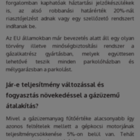
forgalomban kaphatóak háztartási jelzőkészülékek
is, az alsó robbanási határérték 20%-nál
riasztójelzést adnak vagy egy szellőzető rendszert
indítanak be.
Az EU államokban már bevezetés alatt áll egy olyan
törvény illetve minőségbiztosítási rendszer a
gázalkatrész gyártásban, melyek együttesen
lehetővé teszik minden parkolóházban és
mélygarázsban a parkolást.
Jár-e teljesítmény változással és
fogyasztás növekedéssel a gázüzemű
átalakítás?
Mivel a gázüzemanyag fűtőértéke alacsonyabb így
azonos feltételek mellett a gépkocsi motorjának
teljesítménycsökkenése 5%-on belül van. Tehát