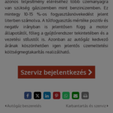
azonos teljesítmény eléréséhez több üzemanyagra
van szükség gázüzemben mint benzinüzemben. Ez
mintegy 10-15 %-os fogyasztásnövekedést jelent
literben számolva. A túlfogyasztás mértéke pozitív és
negatív irányban is jelentősen függ a motor
állapotától, főleg a gyújtórendszer tekintetében és a
vezetési stílustól is. Azonban az autógáz kedvező
árának köszönhetően igen jelentős üzemeltetési
költségmegtakarítás realizálható.
Szerviz bejelentkezés

Autógáz beszerelés
Karbantartás és szerviz