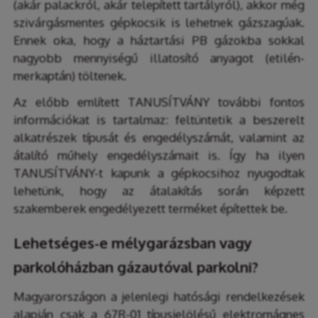
(akár palackról, akár telepített tartályról), akkor még
szivárgásmentes gépkocsik is lehetnek gázszagúak.
Ennek oka, hogy a háztartási PB gázokba sokkal
nagyobb mennyiségű illatosító anyagot (etilén-
merkaptán) töltenek.
Az előbb említett TANUSÍTVÁNY további fontos
információkat is tartalmaz: feltüntetik a beszerelt
alkatrészek típusát és engedélyszámát, valamint az
átalító műhely engedélyszámait is. Így ha ilyen
TANUSÍTVÁNY-t kapunk a gépkocsihoz nyugodtak
lehetünk, hogy az átalakítás során képzett
szakemberek engedélyezett terméket építettek be.
Lehetséges-e mélygarázsban vagy
parkolóházban gázautóval parkolni?
Magyarországon a jelenlegi hatósági rendelkezések
alapján csak a 67R-01 típusjelölésű elektromágnes