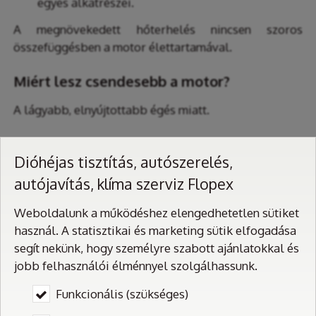
egyes alkatrészei.
A megnövekedett hőterhelés nincsen szoros
összefüggésben a motor élettartamával.
Miért lesz csendesebb a motor?
A lágyabb, elnyújtottabb égés miatt.
Robbanásveszélyes-e a gázüzemű
Dióhéjas tisztítás, autószerelés,
gépkocsi?
autójavítás, klíma szerviz Flopex
Nem mert a hivatalos gázautó műhelyekben
Weboldalunk a működéshez elengedhetetlen sütiket
beszerelt gázrendszerek számos biztonsági
használ. A statisztikai és marketing sütik elfogadása
szerelvényt tartalmaz, amelyek baleset esetén
segít nekünk, hogy személyre szabott ajánlatokkal és
megakadályozzák a gáz szabadba távozását, illetve a
jobb felhasználói élménnyel szolgálhassunk.
megakadályozzák a gáztartályból a gáz motortér
felé áramlását. A gáztartályok különleges 3-4 mm
Funkcionális (szükséges)
vastag edzett acélanyagból készülnek és a