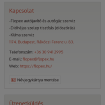
Kapcsolat
-Flopex autójavító és autógáz szerviz
-Dióhéjas szelep tisztítás (diószórás)
-Klíma szerviz
1174. Budapest, Rákóczi Ferenc u. 83.
Telefonszám:
+36 30 941 2995
E-mail:
flopex@flopex.hu
Web:
https://flopex.hu/
Névjegykártya mentése
Üzenetküldés