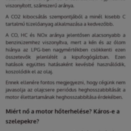
viszonyított, számszerű aránya.
A CO2 kibocsátás szempontjából a minél kisebb C
tartalmú tüzelőanyag alkalmazása a kedvezőbb.
A CO, HC és NOx aránya jelentősen alacsonyabb a
benzinüzemhez viszonyítva, mert a kén és az ólom
hiánya az LPG-ben nagymértékben csökkenti ezen
összetevők jelenlétét a kipufogógázban. Ezen
hatások együttes hatásaként kevésbé használódik,
koszolódik el az olaj.
Ennek ellenére fontos megjegyezni, hogy cégünk nem
javasolja az olajcsere periódus heghosszabbítását a
motor élettartamának heghosszabbítása érdekében.
Miért nő a motor hőterhelése? Káros-e a
szelepekre?