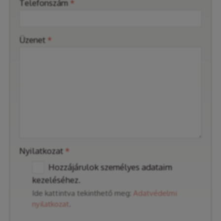
Telefonszám
*
-
Üzenet
*
-
-
-
Nyilatkozat
*
Hozzájárulok személyes adataim
kezeléséhez.
Ide kattintva tekinthető meg:
Adatvédelmi
nyilatkozat
.