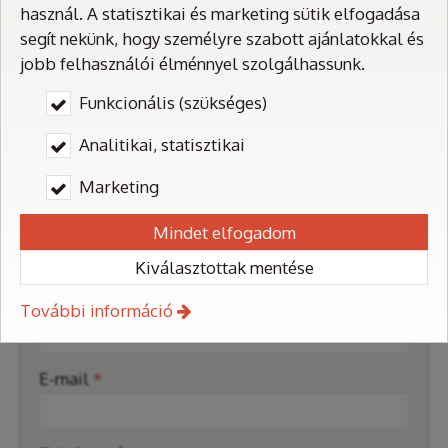
1174. Budapest, Rákóczi Ferenc u. 83.
használ. A statisztikai és marketing sütik elfogadása
segít nekünk, hogy személyre szabott ajánlatokkal és
Telefonszám:
+36 30 941 2995
jobb felhasználói élménnyel szolgálhassunk.
E-mail:
flopex@flopex.hu
Funkcionális (szükséges)
Web:
https://flopex.hu/
Analitikai, statisztikai
Névjegykártya mentése
Marketing
Mindet elfogadom
Üzenetküldés
Kiválasztottak mentése
-
Név
*
További információ
-
E-mail
*
-