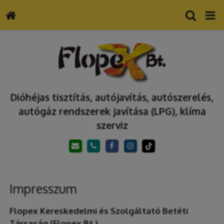
Dióhéjas tisztítás, autójavítás, autószerelés,
autógáz rendszerek javítása (LPG), klíma
szerviz
Impresszum
Flopex Kereskedelmi és Szolgáltató Betéti
Társaság (Flopex Bt.)