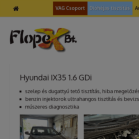
VAG Csoport
Dióhéjas tisztítás
A
Hyundai IX35 1.6 GDi
szelep és dugattyú tető tisztítás, hiba megelőzé
benzin injektorok ultrahangos tisztítás és beviz
műszeres diagnosztika