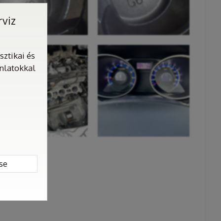
rviz
ztikai és
ánlatokkal
se