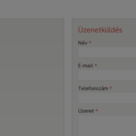
Üzenetküldés
-
Név
*
-
E-mail
*
-
Telefonszám
*
-
Üzenet
*
-