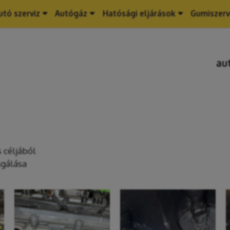
utó szerviz
Autógáz
Hatósági eljárások
Gumiszerv
au
s céljából
sgálása