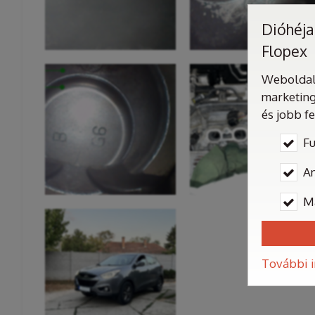
Dióhéjas
Flopex
Weboldalu
marketing
és jobb f
Fu
An
M
További 