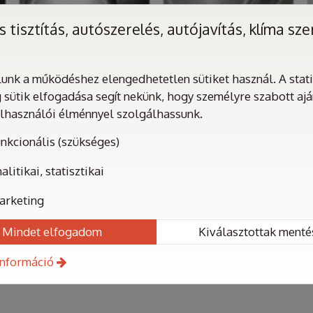
 tisztítás, autószerelés, autójavítás, klíma sze
nk a működéshez elengedhetetlen sütiket használ. A statis
 sütik elfogadása segít nekünk, hogy személyre szabott aj
elhasználói élménnyel szolgálhassunk.
nkcionális (szükséges)
alitikai, statisztikai
arketing
Mindet elfogadom
Kiválasztottak menté
információ