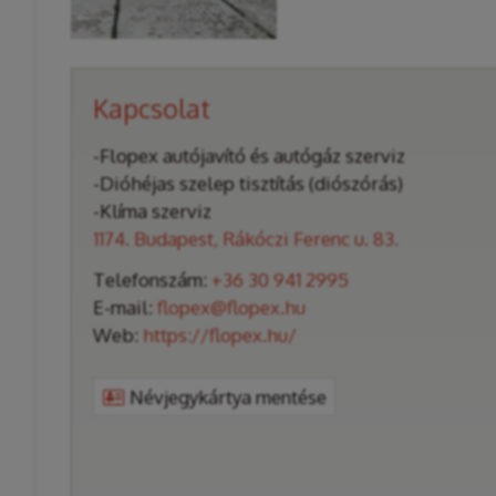
Kapcsolat
-Flopex autójavító és autógáz szerviz
-Dióhéjas szelep tisztítás (diószórás)
-Klíma szerviz
1174. Budapest, Rákóczi Ferenc u. 83.
Telefonszám:
+36 30 941 2995
E-mail:
flopex@flopex.hu
Web:
https://flopex.hu/
Névjegykártya mentése