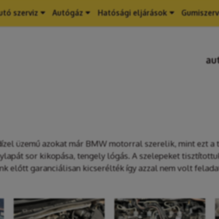
utó szerviz
Autógáz
Hatósági eljárások
Gumiszerv
au
zel üzemű azokat már BMW motorral szerelik, mint ezt a típ
lapát sor kikopása, tengely lógás. A szelepeket tisztítottuk
 előtt garanciálisan kicserélték így azzal nem volt felada