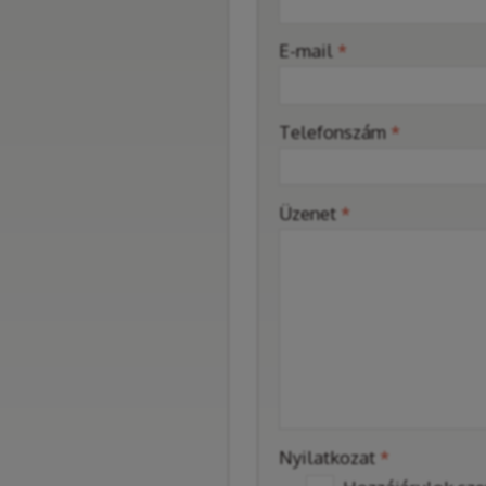
-
E-mail
*
-
Telefonszám
*
-
Üzenet
*
-
-
-
Nyilatkozat
*