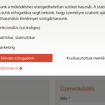
nk a működéshez elengedhetetlen sütiket használ. A statis
 sütik elfogadása segít nekünk, hogy személyre szabott aj
elhasználói élménnyel szolgálhassunk.
nkcionális (szükséges)
alitikai, statisztikai
arketing
Mindet elfogadom
Kiválasztottak menté
információ
Üzenetküldés
-
Név
*