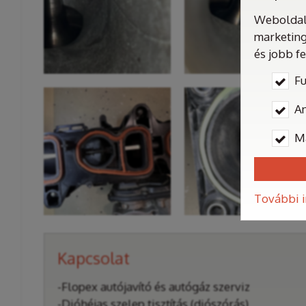
Weboldalu
marketing
és jobb f
Fu
An
M
További 
Kapcsolat
-Flopex autójavító és autógáz szerviz
-Dióhéjas szelep tisztítás (diószórás)