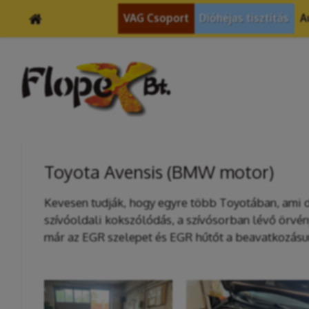
VAG Csoport
Dióhéjas tisztítás
A
Toyota Avensis (BMW motor)
Kevesen tudják, hogy egyre több Toyotában, ami dí
szívóoldali kokszólódás, a szívósorban lévő örvény
már az EGR szelepet és EGR hűtőt a beavatkozásunk