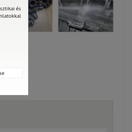
ztikai és
ánlatokkal
se