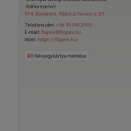
-Klíma szerviz
1174. Budapest, Rákóczi Ferenc u. 83.
Telefonszám:
+36 30 941 2995
E-mail:
flopex@flopex.hu
Web:
https://flopex.hu/
Névjegykártya mentése