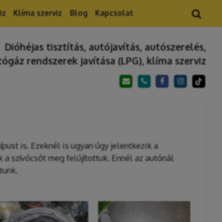
iz
Klíma szerviz
Blog
Kapcsolat
Dióhéjas tisztítás, autójavítás, autószerelés,
tógáz rendszerek javítása (LPG), klíma szerviz
ust is. Ezeknél is ugyan úgy jelentkezik a
 a szívócsőt meg felújítottuk. Ennél az autónál
tunk.