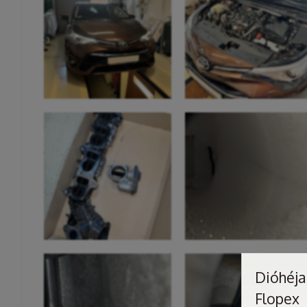
Dióhéjas
Flopex