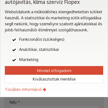
autójavítás, klíma szerviz Flopex
-Flopex autójavító és autógáz szerviz
Weboldalunk a működéshez elengedhetetlen sütiket
-Dióhéjas szelep tisztítás (diószórás)
használ. A statisztikai és marketing sütik elfogadása
-Klíma szerviz
segít nekünk, hogy személyre szabott ajánlatokkal és
1174. Budapest, Rákóczi Ferenc u. 83.
jobb felhasználói élménnyel szolgálhassunk.
Funkcionális (szükséges)
Telefonszám:
+36 30 941 2995
E-mail:
flopex@flopex.hu
Analitikai, statisztikai
Web:
https://flopex.hu/
Marketing
Névjegykártya mentése
Mindet elfogadom
Kiválasztottak mentése
További információ
Üzenetküldés
-
Név
*