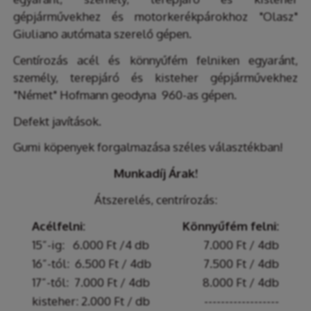
gépjárművekhez és motorkerékpárokhoz "Olasz"
Giuliano autómata szerelő gépen.
Centírozás acél és könnyűfém felniken egyaránt,
személy, terepjáró és kisteher gépjárművekhez
"Német" Hofmann geodyna 960-as gépen.
Defekt javítások.
Gumi köpenyek forgalmazása széles választékban!
Munkadíj Árak!
Átszerelés, centrírozás:
Acélfelni:
Könnyűfém felni:
15”-ig: 6.000 Ft /4 db
7.000 Ft / 4db
16”-tól: 6.500 Ft / 4db
7.500 Ft / 4db
17”-től: 7.000 Ft / 4db
8.000 Ft / 4db
kisteher: 2.000 Ft / db
------------------