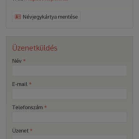
Névjegykártya mentése
Üzenetküldés
-
Név
*
-
E-mail
*
-
Telefonszám
*
-
Üzenet
*