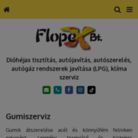
Dióhéjas tisztítás, autójavítás, autószerelés,
autógáz rendszerek javítása (LPG), klíma
szerviz
Gumiszerviz
Gumik átszerelése acél és könnyűfém felniken
egyaránt, személy, terepjáró és kisteher