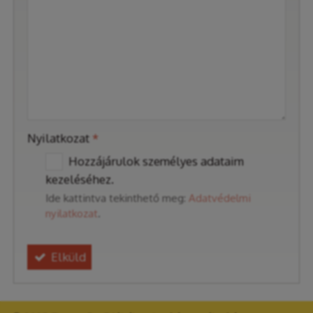
-
-
-
Nyilatkozat
*
Hozzájárulok személyes adataim
kezeléséhez.
Ide kattintva tekinthető meg:
Adatvédelmi
nyilatkozat
.
Elküld