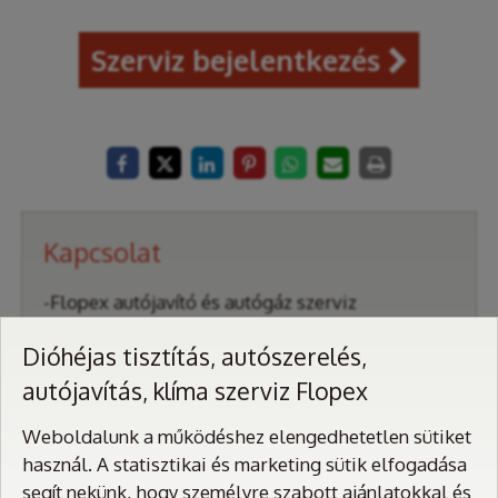
Szerviz bejelentkezés

Kapcsolat
-Flopex autójavító és autógáz szerviz
-Dióhéjas szelep tisztítás (diószórás)
Dióhéjas tisztítás, autószerelés,
-Klíma szerviz
autójavítás, klíma szerviz Flopex
1174. Budapest, Rákóczi Ferenc u. 83.
Weboldalunk a működéshez elengedhetetlen sütiket
Telefonszám:
+36 30 941 2995
használ. A statisztikai és marketing sütik elfogadása
E-mail:
flopex@flopex.hu
segít nekünk, hogy személyre szabott ajánlatokkal és