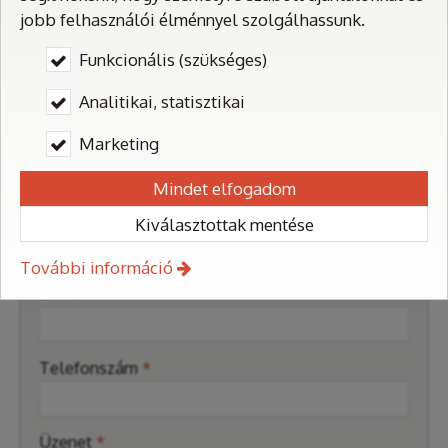
Web:
https://flopex.hu/
jobb felhasználói élménnyel szolgálhassunk.
Funkcionális (szükséges)
Névjegykártya mentése
Analitikai, statisztikai
Marketing
Üzenetküldés
Mindet elfogadom
-
Név
*
Kiválasztottak mentése
További információ
-
E-mail
*
-
Telefonszám
*
-
Üzenet
*