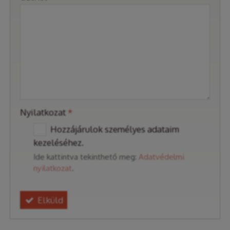
-
-
-
Nyilatkozat
*
Hozzájárulok személyes adataim
kezeléséhez.
Ide kattintva tekinthető meg:
Adatvédelmi
nyilatkozat
.
Elküld