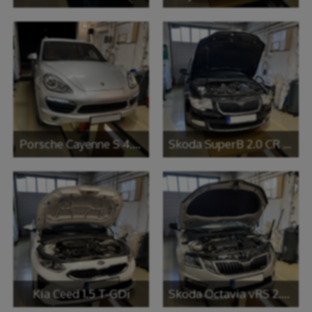
Porsche Cayenne S 4.8 V8
Skoda SuperB 2.0 CR TDI
Kia Ceed 1.5 T-GDi
Skoda Octavia vRS 2.0 TSi