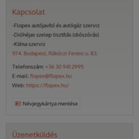
Kapcsolat
-Flopex autójavító és autógáz szerviz
-Dióhéjas szelep tisztítás (diószórás)
-Klíma szerviz
1174. Budapest, Rákóczi Ferenc u. 83.
Telefonszám:
+36 30 941 2995
E-mail:
flopex@flopex.hu
Web:
https://flopex.hu/
Névjegykártya mentése
Üzenetküldés