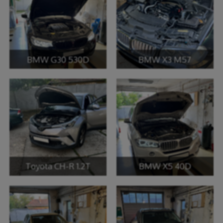
BMW G30 530D
BMW X3 M57
Toyota CH-R 1.2T
BMW X5 40D