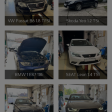
VW Passat B6 1.8 TFSI
Skoda Yeti 1.2 TSi
BMW 1 E87 118i
SEAT Leon 1.4 TSI