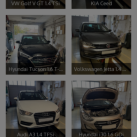
VW Golf V GT 1.4 TSi
KIA Ceed
Hyundai Tucson 1.6 T-GDi
Volkswagen Jetta 1.4 TSi
Audi A3 1.4 TFSi
Hyundai i30 1.6 GDi