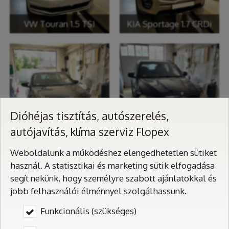
VW Touran 1.5 TSI
KIA Sportage 1.7 CRDi
Dióhéjas tisztítás, autószerelés,
autójavítás, klíma szerviz Flopex
VW Sirocco 2.0 TSi
BMW X5 30D
Weboldalunk a működéshez elengedhetetlen sütiket
használ. A statisztikai és marketing sütik elfogadása
segít nekünk, hogy személyre szabott ajánlatokkal és
jobb felhasználói élménnyel szolgálhassunk.
Funkcionális (szükséges)