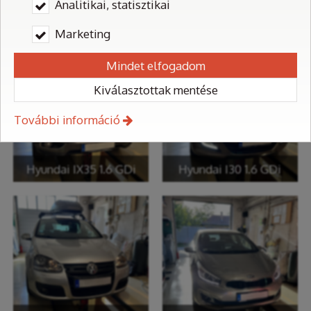
Analitikai, statisztikai
Toyota Avensis (BMW motor)
KIA Sportage 1.6 GDi
Marketing
Mindet elfogadom
Kiválasztottak mentése
További információ
Hyundai IX35 1.6 GDi
Hyundai I30 1.6 GDi